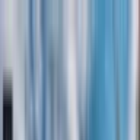
Bỏ qua đến nội dung chính
LOBSTER
PALACE
TRANG CHỦ
GIỚI THIỆU
ĐẶT PHÒNG ONLINE
CẨM NANG
DU LỊCH
LIÊN HỆ – ĐỊNH VỊ
CẨM NANG DU LỊCH
Tour Du Lịch Bình Hưng 2 Ngày 1 Đêm Có
Những Hoạt Động Thú Vị Nào?
Trang chủ
Cẩm nang
Chi tiết bài viết
Quay lại danh sách bài viết
06 thg 3, 2025
2
bình luận
8 phút
đọc
CẨM NANG DU
LỊCH
Mục lục bài viết