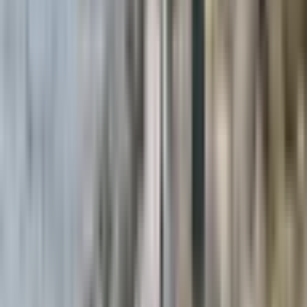
Để lại bình luận
Email của bạn sẽ không được công khai. Các trường có dấu * là bắt
buộc.
Họ tên *
Email *
Nội dung *
GỬI BÌNH LUẬN
DANH MỤC
Cẩm nang du lịch
12
BÀI VIẾT GẦN ĐÂY
Tour Bình Ba 1 Ngày 1 Đêm Khám Phá Đảo Tôm Hùm Đẹp
Nhất Khánh Hòa