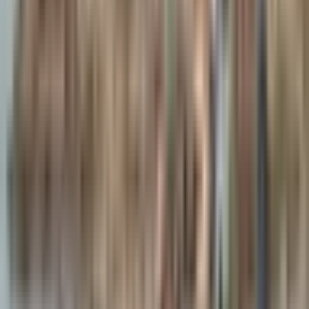
tour Bình Hưng 2 ngày 1 đêm không chỉ giúp du khách khám phá
vẻ đẹp thiên nhiên hoang sơ mà còn là cơ hội để trải nghiệm nền ẩm
thực đặc trưng của vùng biển miền Trung Việt Nam.
Lưu ý khi đi tour Bình Hưng 2 ngày 1
đêm
Để chuyến du lịch Bình Hưng 2 ngày 1 đêm trọn vẹn, bạn cần
chuẩn bị kỹ lưỡng từ hành lý, phương tiện di chuyển đến các lưu ý
về thời tiết và sức khỏe. Dưới đây là những điều quan trọng cần nhớ
trước khi lên đường.
Giấy tờ tùy thân: Mang theo CMND/CCCD, giấy phép lái xe
hoặc hộ chiếu để làm thủ tục cần thiết.
Sức khỏe và độ tuổi: Người lớn tuổi hoặc có vấn đề sức khỏe
nên đi cùng người thân và đảm bảo thể trạng phù hợp để tham
gia các hoạt động.
Phương tiện di chuyển: Nếu không có xe riêng, hãy liên hệ
nhà tổ chức tour để được hỗ trợ đặt vé xe giường nằm hoặc
xe du lịch.