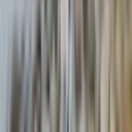
14 thg 5, 2026
Tour Đảo Bình Ba 3 Ngày 2 Đêm Trọn Gói – Ăn Tôm Hùm
Ngon Tại Tôm Hùm Palace
13 thg 5, 2026
Tour Du Lịch Đảo Bình Ba 2 Ngày 1 Đêm: Lịch Trình Chi Tiết
& Ăn Tôm Hùm Tại Tôm Hùm Palace
13 thg 5, 2026
THẺ PHỔ BIẾN
#
tour bình ba 1 ngày 1 đêm​
#
tour đảo bình ba 3 ngày 2 đêm​
#
tour du
lịch đảo bình ba 2 ngày 1 đêm
#
tour du lịch đảo bình ba​
#
tour du lịch
nha trang đảo bình ba
#
Tour Đảo Bình Ba
#
khách sạn ở bình ba​
#
Khách Sạn Bình Ba Nha Trang
#
du lịch bình ba trong ngày​
#
đường
đi đảo bình ba​
#
tour bình ba 3 ngày 2 đêm
#
tour bình ba bình hưng 3
ngày 2 đêm
#
đặt tour du lịch đảo bình ba​