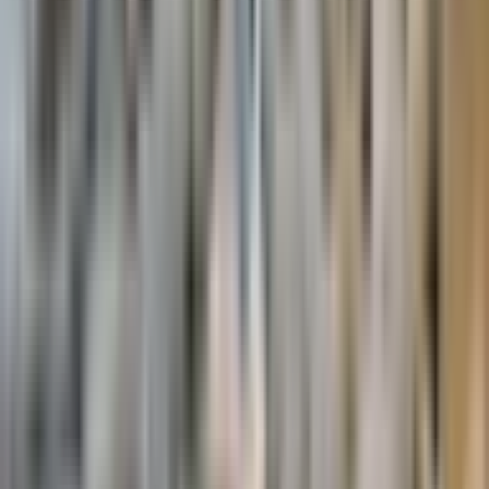
LOBSTER
PALACE
Khách sạn Tôm Hùm tại Bãi Nồm, đảo Bình Ba, Cam Ranh. Lưu
trú ven biển, hải sản tôm hùm và trải nghiệm du lịch đảo Bình Ba.
LIÊN KẾT NHANH
Trang chủ
Giới thiệu
Đặt phòng online
Cẩm nang du lịch
Tour Bình Ba
Liên hệ
LIÊN HỆ
Bãi Nồm, Đảo Bình Ba, Cam Bình, Cam Ranh, Khánh
Hòa
0909 775 091